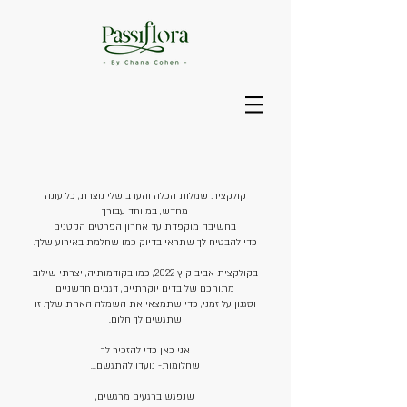
קולקצית שמלות הכלה והערב שלי נוצרת, כל עונה
מחדש, במיוחד עבורך
בחשיבה מוקפדת עד אחרון הפרטים הקטנים
כדי להבטיח לך שתראי בדיוק כמו שחלמת באירוע שלך.
בקולקצית אביב קיץ 2022, כמו בקודמותיה, יצרתי שילוב
מתוחכם של בדים יוקרתיים, דגמים חדשניים
וסגנון על זמני, כדי שתמצאי את השמלה האחת שלך. זו
שתגשים לך חלום.
אני כאן כדי להזכיר לך
שחלומות- נועדו להתגשם...
שנפגש ברגעים מרגשים,